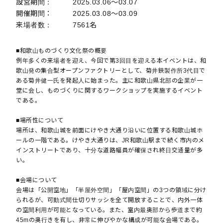
設営期間：
2025.03.06〜03.07
開催期間：
2025.03.08〜03.09
来場者数：
7561名
■和歌山ものづくり文化祭の概要
例年多くの来場者を迎え、今回で第3回目を迎える本イベントは、和
歌山発の集合型オープンファクトリーとして、菊井鋏製作所3代目で
ある菊井健一氏を発起人に始まった。主に和歌山県北部の企業が一
堂に会し、ものづくりに関するワークショップを実施するイベント
である。
■場所性について
場所は、和歌山城を前面にけやき大通り沿いに位置する和歌山城ホ
ールの一階である。けやき大通りは、JR和歌山駅まで続く市内のメ
インストリートであり、十分な道路幅員が確保され終日交通量が多
い。
■会場について
会場は「公開空地」「半屋外空間」「屋内空間」の3つの領域に分け
られるが、可動式間仕切りサッシを全て開放することで、内外一体
の空間利用が可能となっている。また、室内最奥部から歩道まで約
45mの奥行きを有し、非常に伸びやかな構成が可能な会場である。