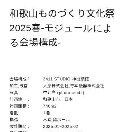
和歌山ものづくり文化祭
2025春-モジュールによ
る会場構成-
会場構成：
3411 STUDIO 神出顕徳
加工,設営：
大彦株式会社,寺本紙器株式会社
写真：
中辻亮 (photo credit)
計画地 ：
和歌山市、日本
計画面積：
740m2
階数：
1階
構造：
木造,段ボール
設計期間：
2025.01~2025.02