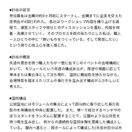
■計画の背景
参加募集は会期の約6ヶ月前にスタートし、会期までに企業を交えた
定例会が4回行われた。 各社はワークショップ内容を練り上げる過
程で、運営スタッフや他社とのディスカッションを重ね、内容を改
善・洗練させていく。 そのプロセスを目の当たりにした私は、職人
一人ひとりの中に「良いものをつくっている、そして発信したい」
という誇りと向上心を強く感じた。
■計画の概要
共通の意志を持つ職人たちが一堂に会すこのイベントの会場構成に
おいて、 モジュールという共通の構成単位が、用途や場面に応じて
単体または集合体として立ち現れ、 空間に機能性を持たせながら、
会場特性を踏まえたリズムや奥行きを生み出す構成がふさわしいと
考えた。
■空間構成
公開空地にはモジュールの集合によって部分的に張り出した長方形
型の木架構物を中央に配置した。 また、単一で成立するベンチやの
ぼりスタンドをランダムに配置することで、公園のような公共性を
持つ場を生み出し、 街からの連続的な空間体験を意識した構成とし
ている。 屋内へ進むと、段ボールによって構成した(半屋外部分は木